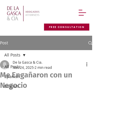
FREE CONSULTATION
Post
All Posts
De la Gasca & Cia.
All Posts
Nov 24, 2025
2 min read
Me Engañaron con un
Spanish
Negocio
English